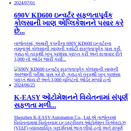
2024/07/01
690V KD600 ઇન્વર્ટર સફળતાપૂર્વક
કોલસાની ખાણ એપ્લિકેશનને પસાર કરે
છે...
તાજેતરમાં, અમારી કંપનીના 690V KD600 ઇન્વર્ટરના
નમૂનાએ કોલસાની ખાણની કસોટી સફળતાપૂર્વક પાસ કરી,
ગ્રાહકો તરફથી ખૂબ પ્રશંસા પ્રાપ્ત કરી અને સત્તાવાર રીતે
3,000 નો ઓર્ડર જારી કર્યો...
2024/06/25
K-EASY ઓટોમેશનને વિયેતનામાં સંપૂર્ણ
સફળતા મળી...
Shenzhen K-EASY Automation Co., Ltd.એ તાજેતરમાં
વિયેતનામમાં વિયેતનામ ઇન્ડસ્ટ્રીયલ ઓટોમેશન ફિએસ્ટાઝ
(VIAF) વ્યાવસાયિક પ્રદર્શનમાં ભાગ લીધો હતો અને સંપૂર્ણ