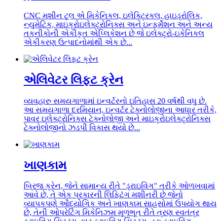
CNC મશીન ટૂલ એ મિકેનિકલ, ઇલેક્ટ્રિકલ, હાઇડ્રોલિક,
ન્યુમેટિક, માઇક્રોઇલેક્ટ્રોનિક્સ અને ઇન્ફર્મેશન અને અન્ય
તકનીકોની એકીકૃત એપ્લિકેશન છે જે ઇલેક્ટ્રો-ઇકેનિકલ
એકીકરણ ઉત્પાદનોમાંથી એક છે...
એલિવેટર લિફ્ટ ક્રેન
વ્યવહારુ સમયગાળામાં ઇન્વર્ટરનો ઇતિહાસ 20 વર્ષથી વધુ છે.
આ સમયગાળા દરમિયાન, ઇન્વર્ટર ટેક્નોલોજીના આધાર તરીકે,
પાવર ઇલેક્ટ્રોનિક્સ ટેક્નોલોજી અને માઇક્રોઇલેક્ટ્રોનિક્સ
ટેક્નોલોજીનો ઝડપી વિકાસ થયો છે...
ખાણકામ
બ્રિજ ક્રેન, જેને સામાન્ય રીતે "ડ્રાઇવિંગ" તરીકે ઓળખવામાં
આવે છે, તે એક પ્રકારની લિફ્ટિંગ મશીનરી છે જેનો
વ્યાપકપણે ઔદ્યોગિક અને ખાણકામ સાહસોમાં ઉપયોગ થાય
છે, તેની ઓપરેટિંગ મિકેનિઝમ મૂળભૂત રીતે ત્રણ સ્વતંત્ર