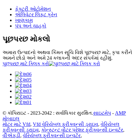
ફેક્ટરી ઓટોમેશન
એલિવેટર લિફ્ટ ક્રેન
ખાણકામ
પંપ અને ચાહકો
પૂછપરછ મોકલો
અમારા ઉત્પાદનો અથવા કિંમત સૂચિ વિશે પૂછપરછ માટે, કૃપા કરીને
અમને છોડો અને અમે 24 કલાકની અંદર સંપર્કમાં રહીશું.
પૂછપરછ માટે ક્લિક કરો
© કૉપિરાઇટ - 2023-2042 : સર્વાધિકાર સુરક્ષિત.
સાઇટમેપ
-
AMP
મોબાઇલ
મોટર માટે Vfd
,
Vfd વેરિયેબલ ફ્રીક્વન્સી ડ્રાઇવ
,
વેરિયેબલ
ફ્રીક્વન્સી ડ્રાઇવ
,
કોન્સ્ટન્ટ વોટર પ્રેશર ફ્રીક્વન્સી ઇન્વર્ટર
,
વીએફડી
,
વેરિયેબલ ફ્રીક્વન્સી ઇન્વર્ટર
,