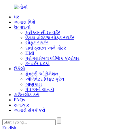
ઘર
અમારા વિશે
ઉત્પાદનો
ફ્રીક્વન્સી ઇન્વર્ટર
ઉચ્ચ વોલ્ટેજ સોફ્ટ સ્ટાર્ટર
સોફ્ટ સ્ટાર્ટર
સર્વો ડ્રાઇવ અને મોટર
HMI
પ્રોગ્રામેબલ લોજિક કંટ્રોલર
ઇન્વર્ટર ઘટકો
ઉકેલો
ફેક્ટરી ઓટોમેશન
એલિવેટર લિફ્ટ ક્રેન
ખાણકામ
પંપ અને ચાહકો
ડાઉનલોડ કરો
FAQs
સમાચાર
અમારો સંપર્ક કરો
English