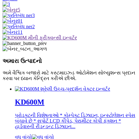
અમારા ઉત્પાદનો
અમે વૈશ્વિક બજારો માટે કસ્ટમાઇઝ્ડ ઓટોમેશન સોલ્યુશન્સ પ્રદાન
કરવા પર ધ્યાન કેન્દ્રિત કરીએ છીએ.
KD600M
પ્રોડક્ટની વિશેષતાઓ * કોમ્પેક્ટ ડિઝાઇન, ઇન્સ્ટોલેશન સ્પેસ
બચાવે છે * સપોર્ટ LCD કીપેડ, પેરામીટર કોપી ફંક્શન *
હાર્ડવારની રીડન્ડન્ટ ડિઝાઇન...
વધુ વાંચો