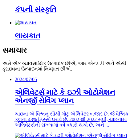
કંપની સંસ્કૃતિ
લાયકાત
સમાચાર
અમે એક વ્યાવસાયિક ઉત્પાદક છીએ, આર એન્ડ ડી અને એસી
ડ્રાઇવના ઉત્પાદનમાં નિષ્ણાત છીએ.
2024/07/05
એલિવેટર્સ માટે કે-ઇઝી ઓટોમેશન
એનર્જી સેવિંગ પ્લાન
ચાઇના એ વિશ્વનું સૌથી મોટું એલિવેટર બજાર છે, જે વૈશ્વિક
કુલના 43% હિસ્સો ધરાવે છે. 2002 થી 2022 સુધી, ચાઇનામાં
એલિવેટર્સની સંખ્યામાં વર્ષે વધારો થયો છે, અને ...