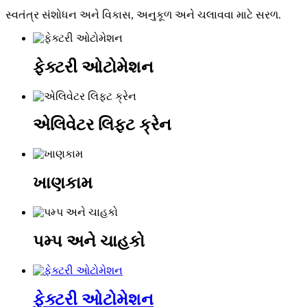
સ્વતંત્ર સંશોધન અને વિકાસ, અનુકૂળ અને ચલાવવા માટે સરળ.
ફેક્ટરી ઓટોમેશન
એલિવેટર લિફ્ટ ક્રેન
ખાણકામ
પમ્પ અને ચાહકો
ફેક્ટરી ઓટોમેશન