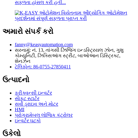
સફળતા હાંસલ કરી હતી...
અમારો સંપર્ક કરો
fanny@keasyautomation.com
સરનામું: નં. 13, તાંગસી ઝિજિંગ ઇન્ડસ્ટ્રિયલ ઝોન, ગુશુ
કોમ્યુનિટી, ઝિક્સિઆંગ સ્ટ્રીટ, બાઓઆન ડિસ્ટ્રિક્ટ,
શેનઝેન
ટેલિફોન: 86-0755-27850411
ઉત્પાદનો
ફ્રીક્વન્સી ઇન્વર્ટર
સોફ્ટ સ્ટાર્ટર
સર્વો ડ્રાઇવ અને મોટર
HMI
પ્રોગ્રામેબલ લોજિક કંટ્રોલર
ઇન્વર્ટર ઘટકો
ઉકેલો