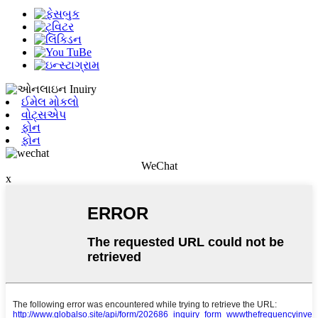
ઈમેલ મોકલો
વોટ્સએપ
ફોન
ફોન
WeChat
x