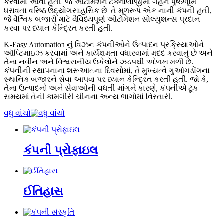
કરવામાં આવી હતી, જે ઓટોમેશન ટેક્નોલોજીમાં ગહન પૃષ્ઠભૂમિ
ધરાવતા વરિષ્ઠ ઉદ્યોગસાહસિક છે. તે મૂળરૂપે એક નાની કંપની હતી,
જે વૈશ્વિક બજારો માટે વૈવિધ્યપૂર્ણ ઓટોમેશન સોલ્યુશન્સ પ્રદાન
કરવા પર ધ્યાન કેન્દ્રિત કરતી હતી.
K-Easy Automation નું વિઝન કંપનીઓને ઉત્પાદન પ્રક્રિયાઓને
ઑપ્ટિમાઇઝ કરવામાં અને કાર્યક્ષમતા વધારવામાં મદદ કરવાનું છે અને
તેના નવીન અને વિશ્વસનીય ઉકેલોને ઝડપથી ઓળખ મળી છે.
કંપનીની સ્થાપનાના શરૂઆતના દિવસોમાં, તે મુખ્યત્વે ગુઆંગડોંગના
સ્થાનિક બજારને સેવા આપવા પર ધ્યાન કેન્દ્રિત કરતી હતી. જો કે,
તેના ઉત્પાદનો અને સેવાઓની વધતી માંગને કારણે, કંપનીએ ટૂંક
સમયમાં તેની કામગીરી ચીનના અન્ય ભાગોમાં વિસ્તારી.
વધુ વાંચો
કંપની પ્રોફાઇલ
ઈતિહાસ