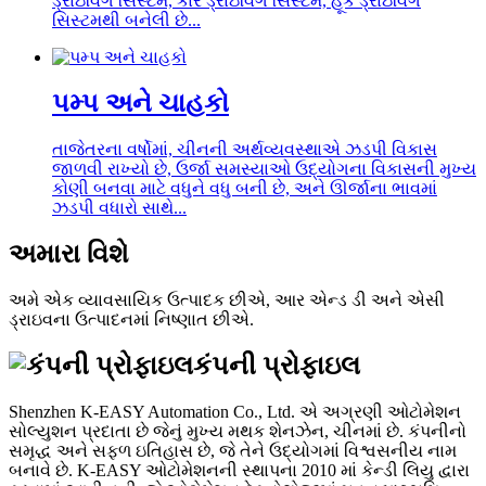
ડ્રાઇવિંગ સિસ્ટમ, કાર ડ્રાઇવિંગ સિસ્ટમ, હૂક ડ્રાઇવિંગ
સિસ્ટમથી બનેલી છે...
પમ્પ અને ચાહકો
તાજેતરના વર્ષોમાં, ચીનની અર્થવ્યવસ્થાએ ઝડપી વિકાસ
જાળવી રાખ્યો છે, ઉર્જા સમસ્યાઓ ઉદ્યોગના વિકાસની મુખ્ય
કોણી બનવા માટે વધુને વધુ બની છે, અને ઊર્જાના ભાવમાં
ઝડપી વધારો સાથે...
અમારા વિશે
અમે એક વ્યાવસાયિક ઉત્પાદક છીએ, આર એન્ડ ડી અને એસી
ડ્રાઇવના ઉત્પાદનમાં નિષ્ણાત છીએ.
કંપની પ્રોફાઇલ
Shenzhen K-EASY Automation Co., Ltd. એ અગ્રણી ઓટોમેશન
સોલ્યુશન પ્રદાતા છે જેનું મુખ્ય મથક શેનઝેન, ચીનમાં છે. કંપનીનો
સમૃદ્ધ અને સફળ ઇતિહાસ છે, જે તેને ઉદ્યોગમાં વિશ્વસનીય નામ
બનાવે છે. K-EASY ઓટોમેશનની સ્થાપના 2010 માં કેન્ડી લિયુ દ્વારા