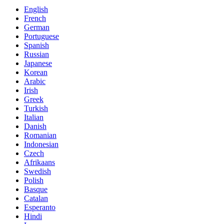
English
French
German
Portuguese
Spanish
Russian
Japanese
Korean
Arabic
Irish
Greek
Turkish
Italian
Danish
Romanian
Indonesian
Czech
Afrikaans
Swedish
Polish
Basque
Catalan
Esperanto
Hindi