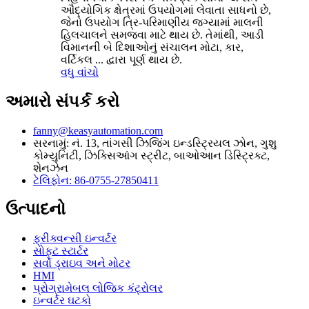
ઔદ્યોગિક ક્ષેત્રમાં ઉપયોગમાં લેવાતા સાધનો છે,
જેનો ઉપયોગ ત્રિ-પરિમાણીય જગ્યામાં માલની
હિલચાલને સમજવા માટે થાય છે. તેમાંથી, આડી
વિમાનની બે દિશાઓનું સંચાલન મોટા, કાર,
વર્ટિકલ ... દ્વારા પૂર્ણ થાય છે.
વધુ વાંચો
અમારો સંપર્ક કરો
fanny@keasyautomation.com
સરનામું: નં. 13, તાંગસી ઝિજિંગ ઇન્ડસ્ટ્રિયલ ઝોન, ગુશુ
કોમ્યુનિટી, ઝિક્સિઆંગ સ્ટ્રીટ, બાઓઆન ડિસ્ટ્રિક્ટ,
શેનઝેન
ટેલિફોન: 86-0755-27850411
ઉત્પાદનો
ફ્રીક્વન્સી ઇન્વર્ટર
સોફ્ટ સ્ટાર્ટર
સર્વો ડ્રાઇવ અને મોટર
HMI
પ્રોગ્રામેબલ લોજિક કંટ્રોલર
ઇન્વર્ટર ઘટકો