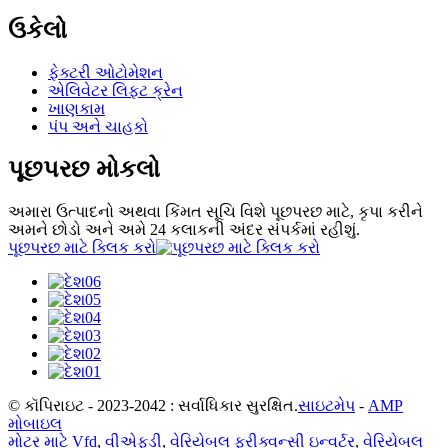
ઉકેલો
ફેક્ટરી ઓટોમેશન
એલિવેટર લિફ્ટ ક્રેન
ખાણકામ
પંપ અને ચાહકો
પૂછપરછ મોકલો
અમારા ઉત્પાદનો અથવા કિંમત સૂચિ વિશે પૂછપરછ માટે, કૃપા કરીને
અમને છોડો અને અમે 24 કલાકની અંદર સંપર્કમાં રહીશું.
પૂછપરછ માટે ક્લિક કરો
© કૉપિરાઇટ - 2023-2042 : સર્વાધિકાર સુરક્ષિત.
સાઇટમેપ
-
AMP
મોબાઇલ
મોટર માટે Vfd
,
વીએફડી
,
વેરિયેબલ ફ્રીક્વન્સી ઇન્વર્ટર
,
વેરિયેબલ