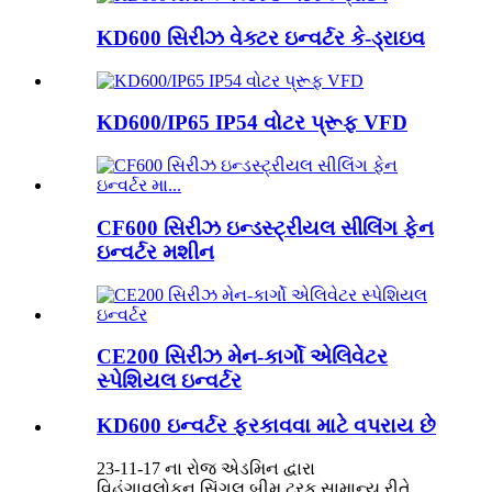
KD600 સિરીઝ વેક્ટર ઇન્વર્ટર કે-ડ્રાઇવ
KD600/IP65 IP54 વોટર પ્રૂફ VFD
CF600 સિરીઝ ઇન્ડસ્ટ્રીયલ સીલિંગ ફેન
ઇન્વર્ટર મશીન
CE200 સિરીઝ મેન-કાર્ગો એલિવેટર
સ્પેશિયલ ઇન્વર્ટર
KD600 ઇન્વર્ટર ફરકાવવા માટે વપરાય છે
23-11-17 ના રોજ એડમિન દ્વારા
વિહંગાવલોકન સિંગલ બીમ ટ્રક સામાન્ય રીતે