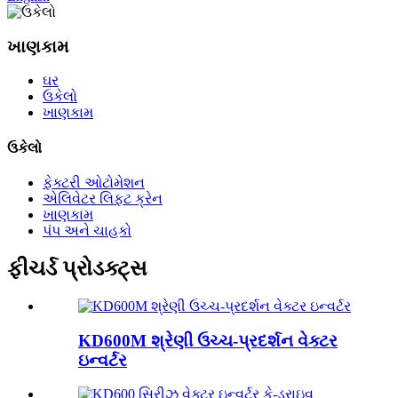
ખાણકામ
ઘર
ઉકેલો
ખાણકામ
ઉકેલો
ફેક્ટરી ઓટોમેશન
એલિવેટર લિફ્ટ ક્રેન
ખાણકામ
પંપ અને ચાહકો
ફીચર્ડ પ્રોડક્ટ્સ
KD600M શ્રેણી ઉચ્ચ-પ્રદર્શન વેક્ટર
ઇન્વર્ટર