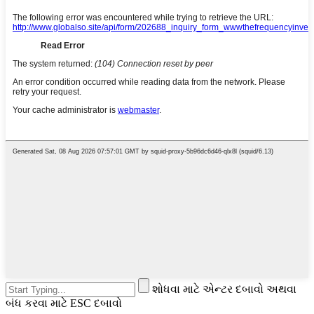
શોધવા માટે એન્ટર દબાવો અથવા
બંધ કરવા માટે ESC દબાવો