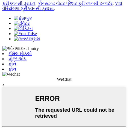
ફ્રીક્વન્સી ડ્રાઇવ
,
કોન્સ્ટન્ટ વોટર પ્રેશર ફ્રીક્વન્સી ઇન્વર્ટર
,
Vfd
વેરિયેબલ ફ્રીક્વન્સી ડ્રાઇવ
,
ઈમેલ મોકલો
વોટ્સએપ
ફોન
ફોન
WeChat
x