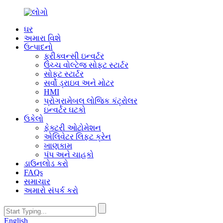
ઘર
અમારા વિશે
ઉત્પાદનો
ફ્રીક્વન્સી ઇન્વર્ટર
ઉચ્ચ વોલ્ટેજ સોફ્ટ સ્ટાર્ટર
સોફ્ટ સ્ટાર્ટર
સર્વો ડ્રાઇવ અને મોટર
HMI
પ્રોગ્રામેબલ લોજિક કંટ્રોલર
ઇન્વર્ટર ઘટકો
ઉકેલો
ફેક્ટરી ઓટોમેશન
એલિવેટર લિફ્ટ ક્રેન
ખાણકામ
પંપ અને ચાહકો
ડાઉનલોડ કરો
FAQs
સમાચાર
અમારો સંપર્ક કરો
English