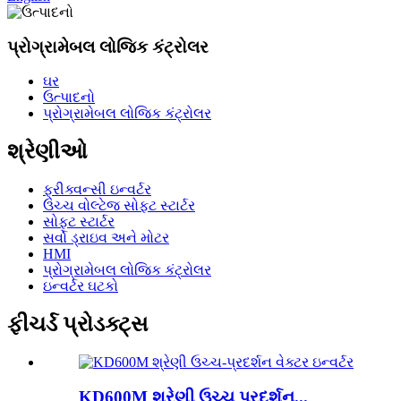
પ્રોગ્રામેબલ લોજિક કંટ્રોલર
ઘર
ઉત્પાદનો
પ્રોગ્રામેબલ લોજિક કંટ્રોલર
શ્રેણીઓ
ફ્રીક્વન્સી ઇન્વર્ટર
ઉચ્ચ વોલ્ટેજ સોફ્ટ સ્ટાર્ટર
સોફ્ટ સ્ટાર્ટર
સર્વો ડ્રાઇવ અને મોટર
HMI
પ્રોગ્રામેબલ લોજિક કંટ્રોલર
ઇન્વર્ટર ઘટકો
ફીચર્ડ પ્રોડક્ટ્સ
KD600M શ્રેણી ઉચ્ચ પ્રદર્શન...