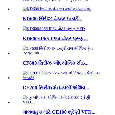
KD600 સિરીઝ વેક્ટર ઇન્વર્ટ...
KD600/IP65 IP54 વોટર પ્રૂફ...
CF600 સિરીઝ ઔદ્યોગિક સીઇ...
CE200 સિરીઝ મેન-કાર્ગો એલિવ...
માલવાહક માટે CE100 શ્રેણી VFD...