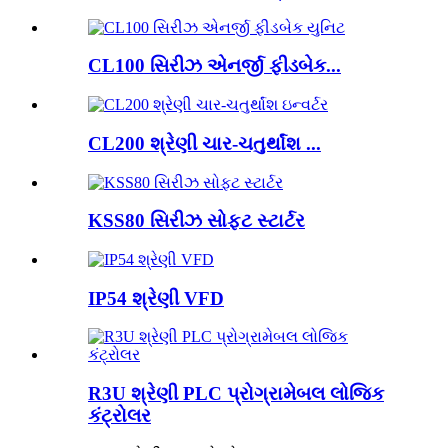
CL100 સિરીઝ એનર્જી ફીડબેક...
CL200 શ્રેણી ચાર-ચતુર્થાંશ ...
KSS80 સિરીઝ સોફ્ટ સ્ટાર્ટર
IP54 શ્રેણી VFD
R3U શ્રેણી PLC પ્રોગ્રામેબલ લોજિક
કંટ્રોલર