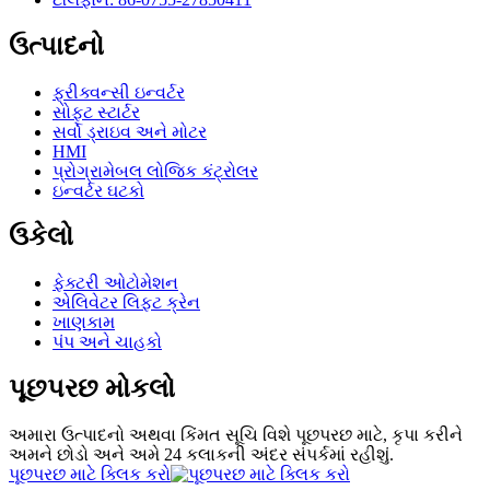
ઉત્પાદનો
ફ્રીક્વન્સી ઇન્વર્ટર
સોફ્ટ સ્ટાર્ટર
સર્વો ડ્રાઇવ અને મોટર
HMI
પ્રોગ્રામેબલ લોજિક કંટ્રોલર
ઇન્વર્ટર ઘટકો
ઉકેલો
ફેક્ટરી ઓટોમેશન
એલિવેટર લિફ્ટ ક્રેન
ખાણકામ
પંપ અને ચાહકો
પૂછપરછ મોકલો
અમારા ઉત્પાદનો અથવા કિંમત સૂચિ વિશે પૂછપરછ માટે, કૃપા કરીને
અમને છોડો અને અમે 24 કલાકની અંદર સંપર્કમાં રહીશું.
પૂછપરછ માટે ક્લિક કરો