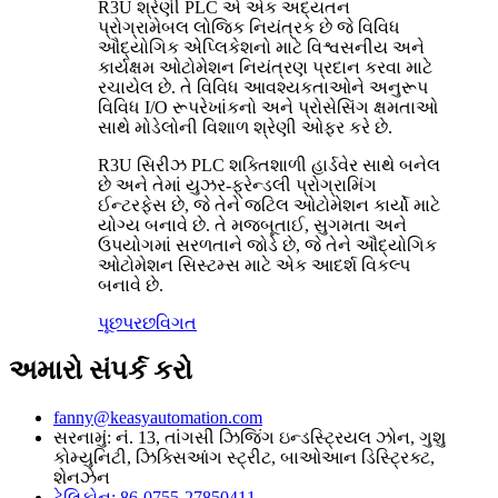
R3U શ્રેણી PLC એ એક અદ્યતન
પ્રોગ્રામેબલ લોજિક નિયંત્રક છે જે વિવિધ
ઔદ્યોગિક એપ્લિકેશનો માટે વિશ્વસનીય અને
કાર્યક્ષમ ઓટોમેશન નિયંત્રણ પ્રદાન કરવા માટે
રચાયેલ છે. તે વિવિધ આવશ્યકતાઓને અનુરૂપ
વિવિધ I/O રૂપરેખાંકનો અને પ્રોસેસિંગ ક્ષમતાઓ
સાથે મોડેલોની વિશાળ શ્રેણી ઓફર કરે છે.
R3U સિરીઝ PLC શક્તિશાળી હાર્ડવેર સાથે બનેલ
છે અને તેમાં યુઝર-ફ્રેન્ડલી પ્રોગ્રામિંગ
ઈન્ટરફેસ છે, જે તેને જટિલ ઓટોમેશન કાર્યો માટે
યોગ્ય બનાવે છે. તે મજબૂતાઈ, સુગમતા અને
ઉપયોગમાં સરળતાને જોડે છે, જે તેને ઔદ્યોગિક
ઓટોમેશન સિસ્ટમ્સ માટે એક આદર્શ વિકલ્પ
બનાવે છે.
પૂછપરછ
વિગત
અમારો સંપર્ક કરો
fanny@keasyautomation.com
સરનામું: નં. 13, તાંગસી ઝિજિંગ ઇન્ડસ્ટ્રિયલ ઝોન, ગુશુ
કોમ્યુનિટી, ઝિક્સિઆંગ સ્ટ્રીટ, બાઓઆન ડિસ્ટ્રિક્ટ,
શેનઝેન
ટેલિફોન: 86-0755-27850411