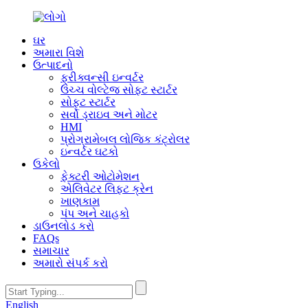
ઘર
અમારા વિશે
ઉત્પાદનો
ફ્રીક્વન્સી ઇન્વર્ટર
ઉચ્ચ વોલ્ટેજ સોફ્ટ સ્ટાર્ટર
સોફ્ટ સ્ટાર્ટર
સર્વો ડ્રાઇવ અને મોટર
HMI
પ્રોગ્રામેબલ લોજિક કંટ્રોલર
ઇન્વર્ટર ઘટકો
ઉકેલો
ફેક્ટરી ઓટોમેશન
એલિવેટર લિફ્ટ ક્રેન
ખાણકામ
પંપ અને ચાહકો
ડાઉનલોડ કરો
FAQs
સમાચાર
અમારો સંપર્ક કરો
English