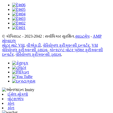
© કૉપિરાઇટ - 2023-2042 : સર્વાધિકાર સુરક્ષિત.
સાઇટમેપ
-
AMP
મોબાઇલ
મોટર માટે Vfd
,
વીએફડી
,
વેરિયેબલ ફ્રીક્વન્સી ઇન્વર્ટર
,
Vfd
વેરિયેબલ ફ્રીક્વન્સી ડ્રાઇવ
,
કોન્સ્ટન્ટ વોટર પ્રેશર ફ્રીક્વન્સી
ઇન્વર્ટર
,
વેરિયેબલ ફ્રીક્વન્સી ડ્રાઇવ
,
ઈમેલ મોકલો
વોટ્સએપ
ફોન
ફોન