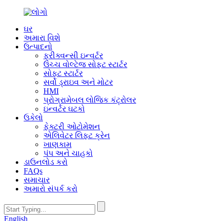
ઘર
અમારા વિશે
ઉત્પાદનો
ફ્રીક્વન્સી ઇન્વર્ટર
ઉચ્ચ વોલ્ટેજ સોફ્ટ સ્ટાર્ટર
સોફ્ટ સ્ટાર્ટર
સર્વો ડ્રાઇવ અને મોટર
HMI
પ્રોગ્રામેબલ લોજિક કંટ્રોલર
ઇન્વર્ટર ઘટકો
ઉકેલો
ફેક્ટરી ઓટોમેશન
એલિવેટર લિફ્ટ ક્રેન
ખાણકામ
પંપ અને ચાહકો
ડાઉનલોડ કરો
FAQs
સમાચાર
અમારો સંપર્ક કરો
English