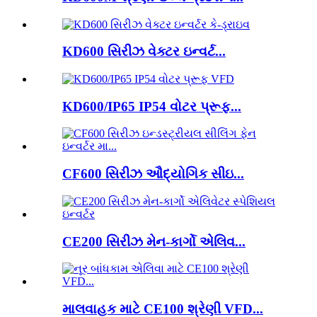
KD600 સિરીઝ વેક્ટર ઇન્વર્ટ...
KD600/IP65 IP54 વોટર પ્રૂફ...
CF600 સિરીઝ ઔદ્યોગિક સીઇ...
CE200 સિરીઝ મેન-કાર્ગો એલિવ...
માલવાહક માટે CE100 શ્રેણી VFD...