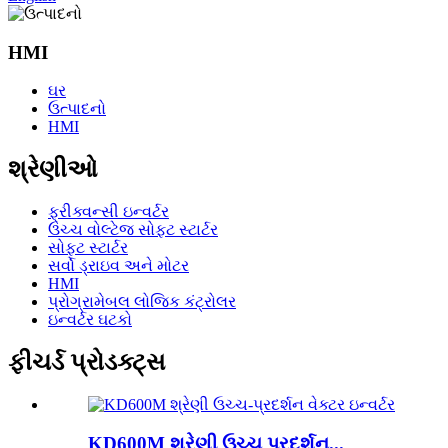
HMI
ઘર
ઉત્પાદનો
HMI
શ્રેણીઓ
ફ્રીક્વન્સી ઇન્વર્ટર
ઉચ્ચ વોલ્ટેજ સોફ્ટ સ્ટાર્ટર
સોફ્ટ સ્ટાર્ટર
સર્વો ડ્રાઇવ અને મોટર
HMI
પ્રોગ્રામેબલ લોજિક કંટ્રોલર
ઇન્વર્ટર ઘટકો
ફીચર્ડ પ્રોડક્ટ્સ
KD600M શ્રેણી ઉચ્ચ પ્રદર્શન...