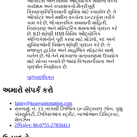
ઓપરેટરો અને વિવિધ ઔદ્યોગિક મશીનો વચ્ચે
કાર્યક્ષમ અને વપરાશકર્તા-મૈત્રીપૂર્ણ
ક્રિયાપ્રતિક્રિયાની સુવિધા માટે રચાયેલ છે. તે
ઓપરેટર અને મશીન વચ્ચેના ઇન્ટરફેસ તરીકે
કામ કરે છે, જે વાસ્તવિક સમયની માહિતી,
નિયંત્રણ અને મોનિટરિંગ ક્ષમતાઓ પ્રદાન કરે
છે. KD શ્રેણી HMI વિવિધ ઔદ્યોગિક
એપ્લિકેશનોને પૂરી કરવા માટે મોડેલો, કદ અને
સુવિધાઓની વિશાળ શ્રેણી પ્રદાન કરે છે. તે
મજબૂત હાર્ડવેર અને સાહજિક સૉફ્ટવેર સાથે
બનેલ છે, જે તેને માંગવાળા વાતાવરણમાં ઉપયોગ
માટે યોગ્ય બનાવે છે જ્યાં વિશ્વસનીયતા અને
પ્રદર્શન નિર્ણાયક છે.
પૂછપરછ
વિગત
અમારો સંપર્ક કરો
fanny@keasyautomation.com
સરનામું: નં. 13, તાંગસી ઝિજિંગ ઇન્ડસ્ટ્રિયલ ઝોન, ગુશુ
કોમ્યુનિટી, ઝિક્સિઆંગ સ્ટ્રીટ, બાઓઆન ડિસ્ટ્રિક્ટ,
શેનઝેન
ટેલિફોન: 86-0755-27850411