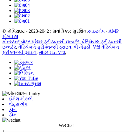
© કૉપિરાઇટ - 2023-2042 : સર્વાધિકાર સુરક્ષિત.
સાઇટમેપ
-
AMP
મોબાઇલ
કોન્સ્ટન્ટ વોટર પ્રેશર ફ્રીક્વન્સી ઇન્વર્ટર
,
વેરિયેબલ ફ્રીક્વન્સી
ઇન્વર્ટર
,
વેરિયેબલ ફ્રીક્વન્સી ડ્રાઇવ
,
વીએફડી
,
Vfd વેરિયેબલ
ફ્રીક્વન્સી ડ્રાઇવ
,
મોટર માટે Vfd
,
ઈમેલ મોકલો
વોટ્સએપ
ફોન
ફોન
WeChat
x