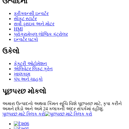
ઉત્પાદનો
ફ્રીક્વન્સી ઇન્વર્ટર
સોફ્ટ સ્ટાર્ટર
સર્વો ડ્રાઇવ અને મોટર
HMI
પ્રોગ્રામેબલ લોજિક કંટ્રોલર
ઇન્વર્ટર ઘટકો
ઉકેલો
ફેક્ટરી ઓટોમેશન
એલિવેટર લિફ્ટ ક્રેન
ખાણકામ
પંપ અને ચાહકો
પૂછપરછ મોકલો
અમારા ઉત્પાદનો અથવા કિંમત સૂચિ વિશે પૂછપરછ માટે, કૃપા કરીને
અમને છોડો અને અમે 24 કલાકની અંદર સંપર્કમાં રહીશું.
પૂછપરછ માટે ક્લિક કરો