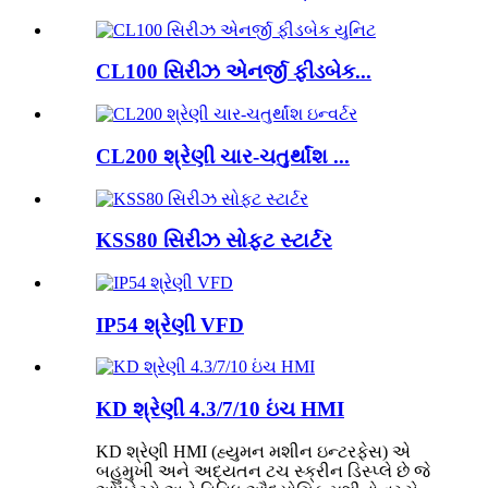
CL100 સિરીઝ એનર્જી ફીડબેક...
CL200 શ્રેણી ચાર-ચતુર્થાંશ ...
KSS80 સિરીઝ સોફ્ટ સ્ટાર્ટર
IP54 શ્રેણી VFD
KD શ્રેણી 4.3/7/10 ઇંચ HMI
KD શ્રેણી HMI (હ્યુમન મશીન ઇન્ટરફેસ) એ
બહુમુખી અને અદ્યતન ટચ સ્ક્રીન ડિસ્પ્લે છે જે