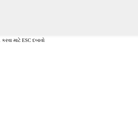
 કરવા માટે ESC દબાવો