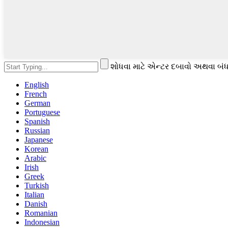
શોધવા માટે એન્ટર દબાવો અથવા બંધ
English
French
German
Portuguese
Spanish
Russian
Japanese
Korean
Arabic
Irish
Greek
Turkish
Italian
Danish
Romanian
Indonesian