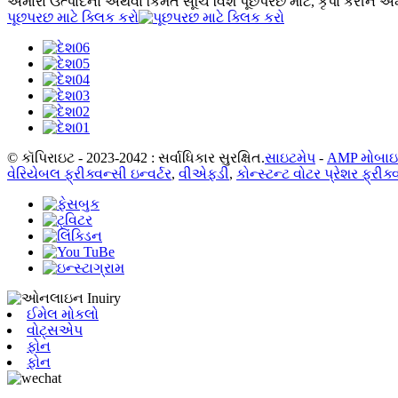
અમારા ઉત્પાદનો અથવા કિંમત સૂચિ વિશે પૂછપરછ માટે, કૃપા કરીને અમ
પૂછપરછ માટે ક્લિક કરો
© કૉપિરાઇટ - 2023-2042 : સર્વાધિકાર સુરક્ષિત.
સાઇટમેપ
-
AMP મોબા
વેરિયેબલ ફ્રીક્વન્સી ઇન્વર્ટર
,
વીએફડી
,
કોન્સ્ટન્ટ વોટર પ્રેશર ફ્રીક્
ઈમેલ મોકલો
વોટ્સએપ
ફોન
ફોન