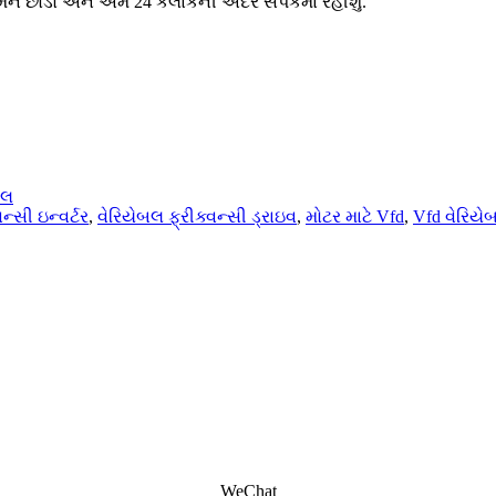
ને છોડો અને અમે 24 કલાકની અંદર સંપર્કમાં રહીશું.
ઇલ
વન્સી ઇન્વર્ટર
,
વેરિયેબલ ફ્રીક્વન્સી ડ્રાઇવ
,
મોટર માટે Vfd
,
Vfd વેરિયેબ
WeChat