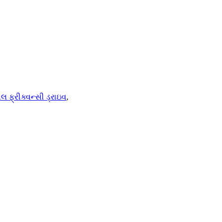
લ ફ્રીક્વન્સી ડ્રાઇવ
,