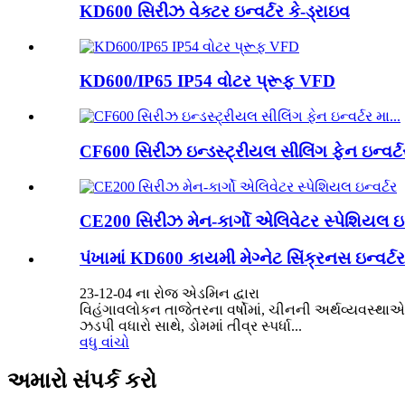
KD600 સિરીઝ વેક્ટર ઇન્વર્ટર કે-ડ્રાઇવ
KD600/IP65 IP54 વોટર પ્રૂફ VFD
CF600 સિરીઝ ઇન્ડસ્ટ્રીયલ સીલિંગ ફેન ઇન્વર્
CE200 સિરીઝ મેન-કાર્ગો એલિવેટર સ્પેશિયલ ઇન
પંખામાં KD600 કાયમી મેગ્નેટ સિંક્રનસ ઇન્વર્
23-12-04 ના રોજ એડમિન દ્વારા
વિહંગાવલોકન તાજેતરના વર્ષોમાં, ચીનની અર્થવ્યવસ્થા
ઝડપી વધારો સાથે, ડોમમાં તીવ્ર સ્પર્ધા...
વધુ વાંચો
અમારો સંપર્ક કરો