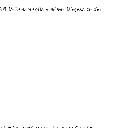
યુનિટી, ઝિક્સિઆંગ સ્ટ્રીટ, બાઓઆન ડિસ્ટ્રિક્ટ, શેનઝેન