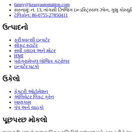
fanny@keasyautomation.com
સરનામું: નં. 13, તાંગસી ઝિજિંગ ઇન્ડસ્ટ્રિયલ ઝોન, ગુશુ કોમ્
ટેલિફોન: 86-0755-27850411
ઉત્પાદનો
ફ્રીક્વન્સી ઇન્વર્ટર
સોફ્ટ સ્ટાર્ટર
સર્વો ડ્રાઇવ અને મોટર
HMI
પ્રોગ્રામેબલ લોજિક કંટ્રોલર
ઇન્વર્ટર ઘટકો
ઉકેલો
ફેક્ટરી ઓટોમેશન
એલિવેટર લિફ્ટ ક્રેન
ખાણકામ
પંપ અને ચાહકો
પૂછપરછ મોકલો