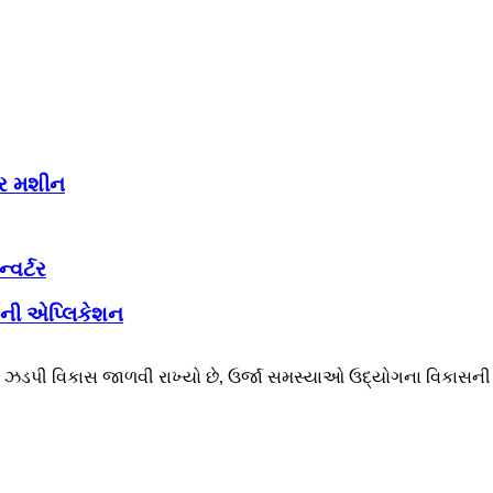
ટર મશીન
્વર્ટર
ટરની એપ્લિકેશન
એ ઝડપી વિકાસ જાળવી રાખ્યો છે, ઉર્જા સમસ્યાઓ ઉદ્યોગના વિકાસની મુ