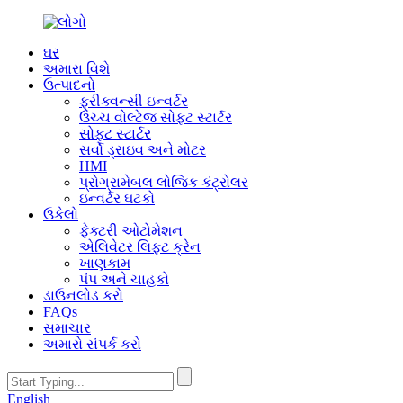
ઘર
અમારા વિશે
ઉત્પાદનો
ફ્રીક્વન્સી ઇન્વર્ટર
ઉચ્ચ વોલ્ટેજ સોફ્ટ સ્ટાર્ટર
સોફ્ટ સ્ટાર્ટર
સર્વો ડ્રાઇવ અને મોટર
HMI
પ્રોગ્રામેબલ લોજિક કંટ્રોલર
ઇન્વર્ટર ઘટકો
ઉકેલો
ફેક્ટરી ઓટોમેશન
એલિવેટર લિફ્ટ ક્રેન
ખાણકામ
પંપ અને ચાહકો
ડાઉનલોડ કરો
FAQs
સમાચાર
અમારો સંપર્ક કરો
English