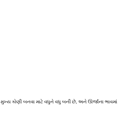
ખ્ય કોણી બનવા માટે વધુને વધુ બની છે, અને ઊર્જાના ભાવમાં