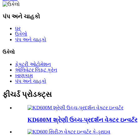
પંપ અને ચાહકો
ઘર
ઉકેલો
પંપ અને ચાહકો
ઉકેલો
ફેક્ટરી ઓટોમેશન
એલિવેટર લિફ્ટ ક્રેન
ખાણકામ
પંપ અને ચાહકો
ફીચર્ડ પ્રોડક્ટ્સ
KD600M શ્રેણી ઉચ્ચ-પ્રદર્શન વેક્ટર ઇન્વર્ટર